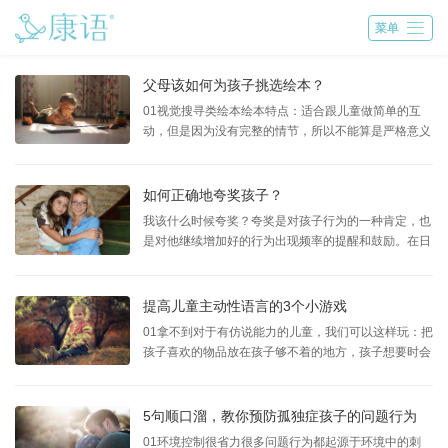

菜单
父母该如何为孩子挑选绘本？
01视觉搜寻类绘本绘本特点：适合跟儿童做简单的互
动，但是因为没有完整的情节，所以不能算是严格意义
上的绘本，有点类似我们找相同、找找看的游戏，适合
在儿童进入有情节的绘本书之前看，作为走向真正绘本
的一个过渡，培养儿童对于书、对于绘本的初步认知。
如何正确地夸奖孩子？
适合儿童能力层次 ...
我该什么时候夸奖？夸奖是对孩子行为的一种肯定，也
是对他继续增加好的行为出现频率的提醒和鼓励。在日
常生活中无论是家里或者社会环境中，孩子做了正确的
事情，家长都应该立即抓住机会，及时对孩子进行夸
奖。同时，家长要保持赞美孩子的良好习惯，每天至少
提高儿童主动性语言的3个小游戏
找出一件孩子有进 ...
01拿不到对于有仿说能力的儿童，我们可以这样玩：把
孩子喜欢的物品放在孩子够不着的地方，孩子想要时会
拉大人的手，指着那个物品，家长立刻说出物品的名
称，只要有眼神对视的情况下孩子仿说了这个物品，家
长就立刻满足孩子。如果家长希望多训练几次，我们可
5句顺口溜，教你预防孤独症孩子的问题行为
以把这个物品需要 ...
01环境控制很省力很多问题行为都起源于环境中的刺