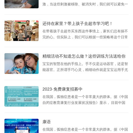
激，当这些刺激被移除、被消失时，我们就可以避免一
部分问题行为的发生。例如：有的孩子特别喜欢玩尖锐
的刀叉或其他危险的容易引起问题行为的物品。此
时，“环境控制很省力”这句话就派上了用场。这里的环
还待在家里？带上孩子去超市学习吧！
境控制就体现为：提 ...
在带着孩子去超市买东西这件事情上，家长们总有操不
完的心。但实际上，我们可以根据一些策略将这个日常
的外出活动变成有效的互动、对话，使得孩子和家长都
能够更加愉悦的参与购物。在购物前写一张购物清单家
长可以和孩子一起做一张清单，这对于让孩子接触购物
精细活动不知道怎么做？这些训练方法送给你
关联词汇以及对 ...
宝宝的智慧在他的手指上。手不仅是运动器官，还是智
能器官。正所谓手巧心灵，精细动作就是宝宝运用手尤
其是手指的操作能力，这种能力的本质，就是手-眼-脑
的协调能力。3岁前是宝宝精细动作能力发展极为迅速
的时期。良好的操作能力是一种基本的素质，是学习任
2023·免费康复招募中
何一种特殊技能的 ...
在我国，孤独症患者是一个非常庞大的群体。据《中国
自闭症教育康复行业发展状况报告》显示， 目前中国
孤独症患者已超千万，其中0到14岁孤独症儿童达200
万，且发病率在不断攀升。 为帮助孤独症、智力障
碍、发育迟缓等心智障碍儿童减轻其康复负担、呼吁公
康语
众了解和关 ...
在我国，孤独症患者是一个非常庞大的群体。据《中国