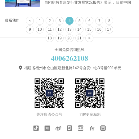
自闭症教育康复行业发展状况报告》显示， 目前中国
孤独症患者已超千万，其中0到14岁孤独症儿童达200
万，且发病率在不断攀升。 为帮助孤独症、智力障
联系我们
<
1
2
3
4
5
6
7
8
碍、发育迟缓等心智障碍儿童减轻其康复负担、呼吁公
众了解和关爱特殊 ...
9
10
11
12
13
14
15
16
17
18
19
20
21
>
全国免费咨询热线
4006262108

福建省福州市仓山区建新北路142号奋安中心3号楼901单元
关注康语公众号
了解更多精彩